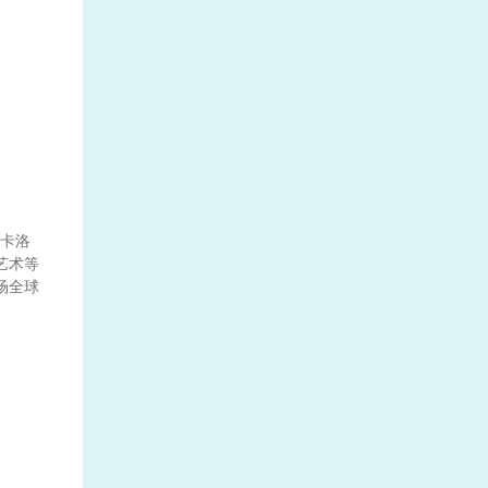
卡洛
艺术等
场全球