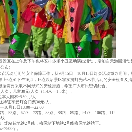
园景区在上午及下午也将安排多场小丑互动演出活动，增加白天游园活动
式公布）
术节活动期间的安全保障工作，从
9
月
15
日—
10
月
15
日灯会活动举办期间，
早上
6
点至下午
16
点，
16
点以后景区将实施灯光艺术节活动的安全检查及
根据需要采取不同形式的安检措施，希望广大市民密切配合。
/
人次，儿童
30
元
/
人次（
1.4
米—
1.5
米）；
凭本人园林卡
50
元
/
人；
优待证享受灯会门票
30
元
/
人。
—
10
月
15
日
18:00
—
22:00
路、
53
路、
67
路、
72
路、
83
路、
88
路、
89
路、
91
路、
106
路、
11
3
线
广场站转地铁
2
号线，梅园站下
地铁
2
号线梅园地铁站下。
车位
500
个。