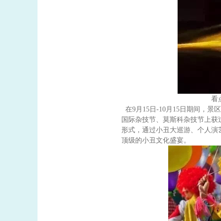
看
在
9
月
15
日
-10
月
15
日期间，景区
国际杂技节、莫斯科杂技节上获
形式，通过小丑大巡游、个人演
顶级的小丑文化盛宴。