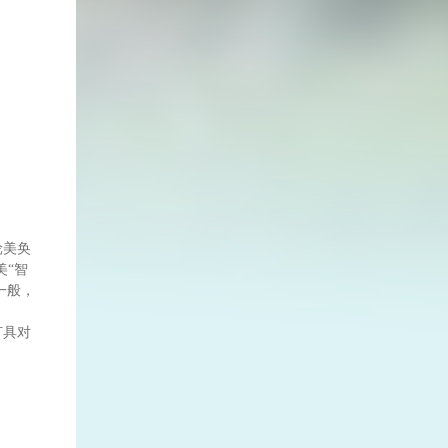
轮美奂
美“智
一般，
灯具对