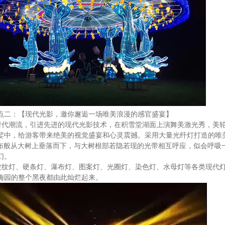
点二：【现代光影，邀你邂逅一场唯美浪漫的感官盛宴】
时代潮流，引进先进的现代光影技术，在积雪堂湖面上演舞美激光秀，美
娑中，给游客带来绝美的视觉盛宴和心灵震撼。采用大量光纤灯打造的唯
布般从大树上垂落而下，与大树根部若隐若现的光带相互呼应，似会呼吸
幻。
波纹灯、硬条灯、瀑布灯、图案灯、光圈灯、染色灯、水母灯等各类现代
梅园的整个黑夜都由此灿烂起来。