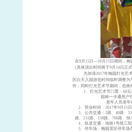
在
9
月
15
日—
10
月
15
日期间，梅
（具体演出时间将于
9
月
14
日正
为加强
2017
年梅园灯光艺
区白天入园游览时间临时调整为
作；同时灯光艺术节期间，也将
1、
灯光艺术节门票：
60
元
园林一卡通用户
老年人凭老年
2
、营业时间：
2017
年
9
月
15
日
3
、公共交通：
2
路、
40
路、
52
路、
131
路、
158
路
、
766
路、快
4
、轨道交通：地铁
1
号线三阳
5
、停车场：梅园景区停车场