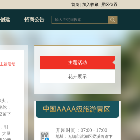
首页
加入收藏
景区位置
|
|
创建
招商公告
主题活动
主题活动
花卉展示
年头，
绝伦，
空留下
，引
开园时间：07:00-17:00
，大量
地址：无锡市滨湖区梁溪西路卞