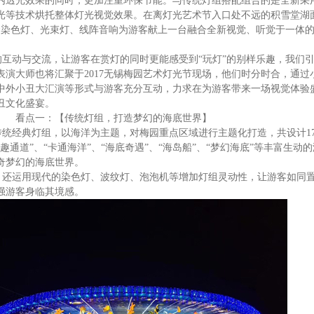
内透光效果的同时，更加注重环保节能。与传统灯组搭配组合的是全新采
光等技术烘托整体灯光视觉效果。在离灯光艺术节入口处不远的积雪堂湖
染色灯、光束灯、线阵音响为游客献上一台融合全新视觉、听觉于一体的
互动与交流，让游客在赏灯的同时更能感受到“玩灯”的别样乐趣，我们
表演大师也将汇聚于
2017
无锡梅园艺术灯光节现场，他们时分时合，通过
中外小丑大汇演等形式与游客充分互动，力求在为游客带来一场视觉体验
丑文化盛宴。
看点一：【传统灯组，打造梦幻的海底世界】
传统经典灯组，以海洋为主题，对梅园重点区域进行主题化打造，共设计
1
鱼趣通道”、“卡通海洋”、“海底奇遇”、“海岛船”、“梦幻海底”等丰富生动
奇梦幻的海底世界。
，还运用现代的染色灯、波纹灯、泡泡机等增加灯组灵动性，让游客如同
强游客身临其境感。