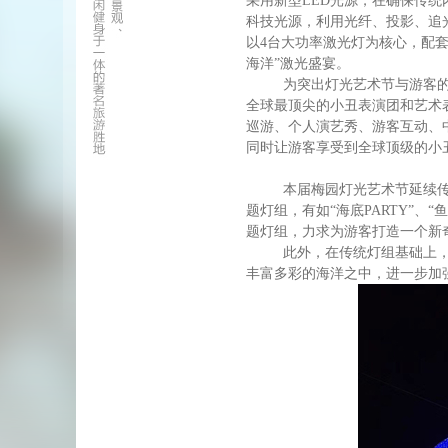
采用新型
LED
光源，在确保传统
科技光源，利用光纤、投影、追
以
4
台大功率激光灯为核心，配套
海洋”激光盛宴。
为突出灯光艺术节与游客的
全球最顶尖的小丑表演团和艺术
巡游、个人演艺秀、游客互动、
同时让游客享受到全球顶级的小
本届梅园灯光艺术节延续
题灯组，有如“海底
PARTY
”、“
题灯组，力求为游客打造一个新
此外，在传统灯组基础上
丰富多彩的海洋之中，进一步加