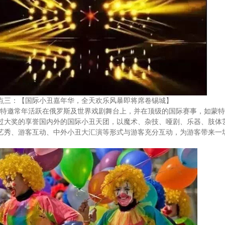
点三：【国际小丑嘉年华，全天欢乐风暴即将席卷锡城】
特邀常年活跃在俄罗斯及世界戏剧舞台上，并在顶级的国际赛事，如蒙特
过大奖的享誉国内外的国际小丑天团，以魔术、杂技、哑剧、乐器、肢体
艺秀、游客互动、中外小丑大汇演等形式与游客充分互动，为游客带来一