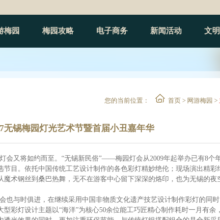
游梅园
梅园攻略
电子商务
新闻活动
文明
您的当前位置：
首页>网游梅园>
017无锡梅园灯光艺术节暨首届小丑嘉年华
灯会又将如约而至。“无锡新民俗”——梅园灯会从
2009
年起举办已有
8
个
选节目。依托中国传统工艺设计制作的各色彩灯精妙绝伦；现场演出精彩
从魔术钢丝到桑巴热舞，无不在游客中心留下深深的烙印，也为无锡的夜
会也与时俱进，在继续采用中国非物质文化遗产技艺设计制作彩灯的同时
大型彩灯设计主题以“海洋”为核心
50
余位能工巧匠精心制作耗时一月有余