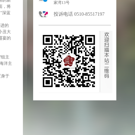
用的新
家湾13号
面，将
“深蓝
投诉电话0510-85517197
引进的
小丑大
盛宴的
7
组主
的海洋主
置身于