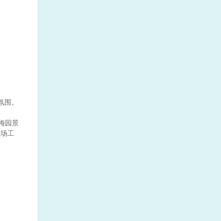
氛围。
梅园景
清场工
2