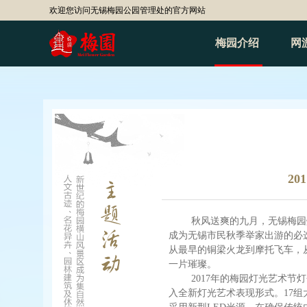
欢迎您访问无锡梅园公园管理处的官方网站
梅园介绍
网
2
秋风送爽的九月，无锡梅园
成为无锡市民秋季举家出游的必
从最早的铜梁火龙到摩托飞车，
一片璀璨。
2017
年的梅园灯光艺术节灯
入全新灯光艺术表现形式。
17
组