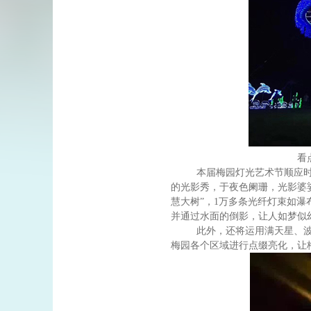
看
本届梅园灯光艺术节顺应
的光影秀，于夜色阑珊，光影婆
慧大树”，
1
万多条光纤灯束如瀑
并通过水面的倒影，让人如梦似
此外，还将运用满天星、
梅园各个区域进行点缀亮化，让