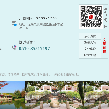
开园时间：07:00-17:00
地址：无锡市滨湖区梁溪西路卞家
湾13号
1
2
3
4
5
放心消费
文
投诉电话：
道德风尚
明
0510-85517197
创
文化建设
9
建
民主管理
古迹、名花异卉、园林建筑及休闲健身于一体的著名旅游胜地。