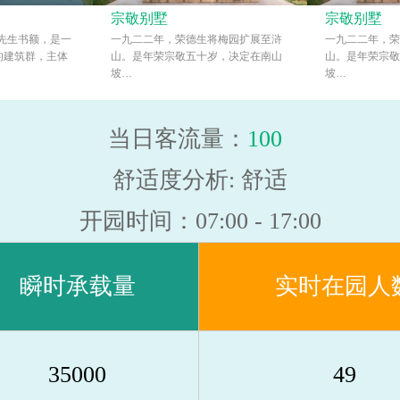
宗敬别墅
宗敬别墅
仁先生书额，是一
一九二二年，荣德生将梅园扩展至浒
一九二二年，荣
的建筑群，主体
山。是年荣宗敬五十岁，决定在南山
山。是年荣宗敬
坡…
坡…
当日客流量：
100
舒适度分析:
舒适
开园时间：07:00-17:00
瞬时承载量
实时在园人
35000
49