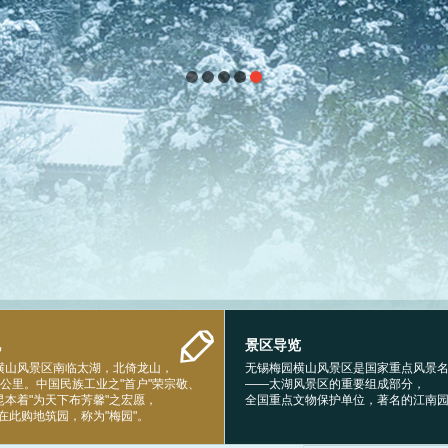
况
景区导览
横山风景区南临太湖，北倚龙山，
无锡梅园横山风景区是国家重点风景
5公里。中国民族工业之"首户"荣宗敬、
——太湖风景区的重要组成部分，
昆本着"为天下布芳馨"之宏愿，
全国重点文物保护单位，著名的江南
年在此购地筑园，称为"梅园"。