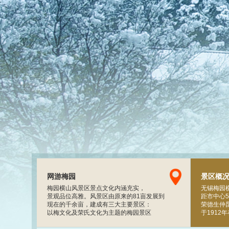
网游梅园
景区概
梅园横山风景区景点文化内涵充实，
无锡梅园
景观品位高雅。风景区由原来的81亩发展到
距市中心
现在的千余亩，建成有三大主要景区：
荣德生仲
以梅文化及荣氏文化为主题的梅园景区
于1912