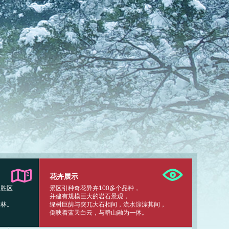
花卉展示
名胜区
景区引种奇花异卉100多个品种，
并建有规模巨大的岩石景观，
园林。
绿树巨荫与突兀大石相间，流水淙淙其间，
倒映着蓝天白云，与群山融为一体。