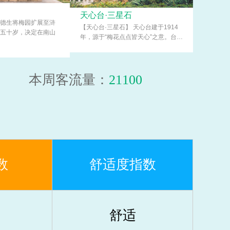
天心台·三星石
德生将梅园扩展至浒
【天心台·三星石】天心台建于1914
五十岁，决定在南山
年，源于“梅花点点皆天心”之意。台…
本周客流量：
21100
数
舒适度指数
舒适