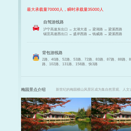
最大承载量70000人，瞬时承载量35000人
自驾游线路
沪宁高速东出口→太湖大道→梁湖路→梁溪西路
锡宜高速西出口→盛岸西路→钱威路→梁溪西路
背包游线路
2路、40路、52路、53路、72路、83路、87路、88路、8
路、102路、131路、158路、快3路
梅园景点介绍
新世纪的梅园横山风景区成为集自然景观、人文