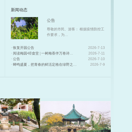
新闻动态
公告
尊敬的市民、游客：根据疫情防控工
作要求，为…
·恢复开园公告
2026-7-13
·阅读梅园•经畬堂|一树梅香伴万卷诗…
2026-7-11
·公告
2026-7-10
·蝉鸣盛夏，把青春的鲜活定格在绿野之…
2026-7-9