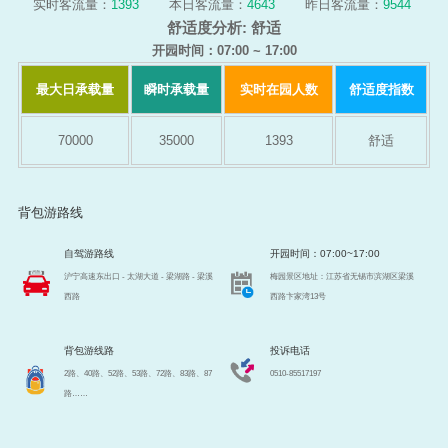
实时客流量：
1393
本日客流量：
4643
昨日客流量：
9544
舒适度分析:
舒适
开园时间：07:00 ~ 17:00
最大日承载量
瞬时承载量
实时在园人数
舒适度指数
70000
35000
1393
舒适
背包游路线
自驾游路线
开园时间：07:00~17:00
沪宁高速东出口 - 太湖大道 - 梁湖路 - 梁溪
梅园景区地址：江苏省无锡市滨湖区梁溪
西路
西路卞家湾13号
背包游线路
投诉电话
2路、40路、52路、53路、72路、83路、87
0510-85517197
路……