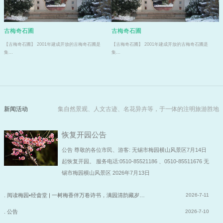
古梅奇石圃
古梅奇石圃
【古梅奇石圃】 2001年建成开放的古梅奇石圃是
【古梅奇石圃】 2001年建成开放的古梅奇石圃是
集…
集…
新闻活动
集自然景观、人文古迹、名花异卉等，于一体的注明旅游胜地
恢复开园公告
公告 尊敬的各位市民、游客: 无锡市梅园横山风景区7月14日
起恢复开园。 服务电话:0510-85521186 、0510-85511676 无
锡市梅园横山风景区 2026年7月13日
. 阅读梅园•经畬堂 | 一树梅香伴万卷诗书，满园清韵藏岁…
2026-7-11
. 公告
2026-7-10