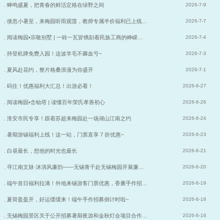
. 蝉鸣盛夏，把青春的鲜活定格在绿野之间
2026-7-9
. 倏忽小暑至，来梅园听雨观莲，教师专属半价福利已上线…
2026-7-7
. 阅读梅园•宗敬别墅 | 一砖一瓦皆镌刻着民族工商的峥嵘…
2026-7-4
. 持登机牌免费入园！这波羊毛不薅血亏~
2026-7-3
. 夏风赴花约，整片格桑浪漫为你盛开
2026-7-1
. 码住！优惠福利大汇总！出游必看！
2026-6-27
. 阅读梅园•念劬塔 | 读懂百年荣氏孝善初心
2026-6-26
. 淮安市民专享！跟着苏超来梅园赴一场湖山江南之约
2026-6-24
. 暑期游锡福利上线！这一站，门票直享 7 折优惠~
2026-6-23
. 白昼最长，想他的时光也最长
2026-6-21
. 寻江南文脉·沐清风廉韵——无锡青干赴无锡梅园开展廉…
2026-6-20
. 端午首日福利拉满！外地来锡游客门票优惠，香囊手作招…
2026-6-19
. 夏荷盈盈开，好运缓缓来！端午手作招募倒计时啦~
2026-6-18
. 无锡梅园景区关于公开招募暑期夜游和金秋灯会项目合作…
2026-6-16