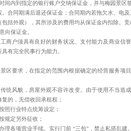
定时间内到指定的银行账户交纳保证金，并与
梅园景区
权。合同期满后退还保证金；合同期内若拖欠水、
电及
（包括外观），其所涉及的费用均从保证金内扣除。竞
还意向保证金。
体工商户须具有良好的财务状况、支付能力及商业信
应具有完全民事行为能力。
照景区要求，在指定的范围内根据确定的经营服务项
；
筑传统风貌，房屋外观不容许改变。由于使用不当造
修复的，无偿收回承租权；
按照行业特点统筹设定；
按规定另外征收；
办理各项营业手续。实行门前
“三包”，禁止私搭乱建