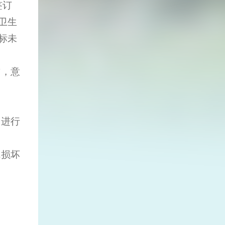
签订
卫生
标未
誉，意
目进行
成损坏
。