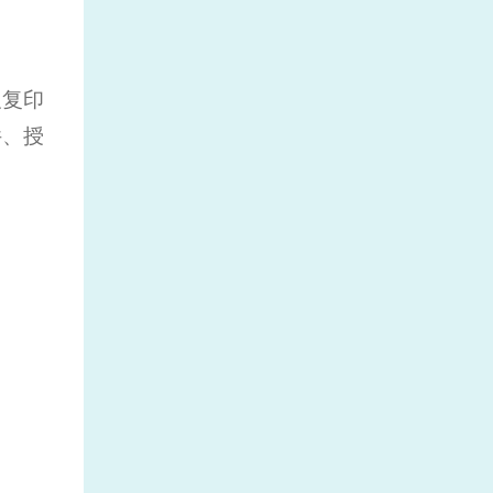
及复印
件、授