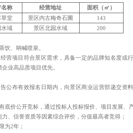
产名称
经营地址
面积（㎡）
寒草堂
景区内古梅奇石圃
143
园水域
景区北园水域
200
式茶饮、呐喊喷泉。
：经营项目符合景区需求，具备一定的品牌知名度或
锁企业高品质项目优先。
公告公布有效报名日期内，向
景区
商业运营
部
递交
资
行有底价公开竞标，通过投标人投标报价、
项目发展、
能力、信誉资质等因素综合评价，分值最高者竞得；
限为
2
年
；