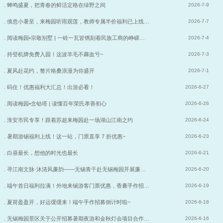
. 蝉鸣盛夏，把青春的鲜活定格在绿野之间
2026-7-9
. 倏忽小暑至，来梅园听雨观莲，教师专属半价福利已上线…
2026-7-7
. 阅读梅园•宗敬别墅 | 一砖一瓦皆镌刻着民族工商的峥嵘…
2026-7-4
. 持登机牌免费入园！这波羊毛不薅血亏~
2026-7-3
. 夏风赴花约，整片格桑浪漫为你盛开
2026-7-1
. 码住！优惠福利大汇总！出游必看！
2026-6-27
. 阅读梅园•念劬塔 | 读懂百年荣氏孝善初心
2026-6-26
. 淮安市民专享！跟着苏超来梅园赴一场湖山江南之约
2026-6-24
. 暑期游锡福利上线！这一站，门票直享 7 折优惠~
2026-6-23
. 白昼最长，想他的时光也最长
2026-6-21
. 寻江南文脉·沐清风廉韵——无锡青干赴无锡梅园开展廉…
2026-6-20
. 端午首日福利拉满！外地来锡游客门票优惠，香囊手作招…
2026-6-19
. 夏荷盈盈开，好运缓缓来！端午手作招募倒计时啦~
2026-6-18
. 无锡梅园景区关于公开招募暑期夜游和金秋灯会项目合作…
2026-6-16