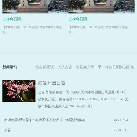
古梅奇石圃
古梅奇石圃
【古梅奇石圃】 2001年建成开放的古梅奇石圃是
【古梅奇石圃】 2001年建成开放的古梅奇石圃是
集…
集…
新闻活动
集自然景观、人文古迹、名花异卉等，于一体的注明旅游胜地
恢复开园公告
公告 尊敬的各位市民、游客: 无锡市梅园横山风景区7月14日
起恢复开园。 服务电话:0510-85521186 、0510-85511676 无
锡市梅园横山风景区 2026年7月13日
. 阅读梅园•经畬堂 | 一树梅香伴万卷诗书，满园清韵藏岁…
2026-7-11
. 公告
2026-7-10