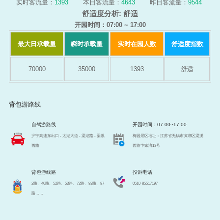
实时客流量：
1393
本日客流量：
4643
昨日客流量：
9544
舒适度分析:
舒适
开园时间：07:00 ~ 17:00
最大日承载量
瞬时承载量
实时在园人数
舒适度指数
70000
35000
1393
舒适
背包游路线
自驾游路线
开园时间：07:00~17:00
沪宁高速东出口 - 太湖大道 - 梁湖路 - 梁溪
梅园景区地址：江苏省无锡市滨湖区梁溪
西路
西路卞家湾13号
背包游线路
投诉电话
2路、40路、52路、53路、72路、83路、87
0510-85517197
路……