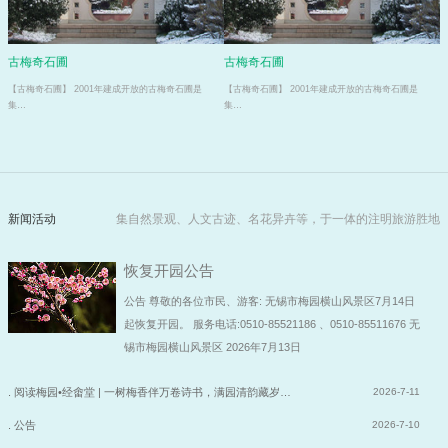
古梅奇石圃
古梅奇石圃
【古梅奇石圃】 2001年建成开放的古梅奇石圃是
【古梅奇石圃】 2001年建成开放的古梅奇石圃是
集…
集…
新闻活动
集自然景观、人文古迹、名花异卉等，于一体的注明旅游胜地
恢复开园公告
公告 尊敬的各位市民、游客: 无锡市梅园横山风景区7月14日
起恢复开园。 服务电话:0510-85521186 、0510-85511676 无
锡市梅园横山风景区 2026年7月13日
. 阅读梅园•经畬堂 | 一树梅香伴万卷诗书，满园清韵藏岁…
2026-7-11
. 公告
2026-7-10