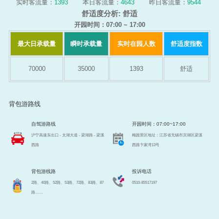
实时客流量：
1393
本日客流量：
4643
昨日客流量：
9544
舒适度分析:
舒适
开园时间：07:00 ~ 17:00
最大日承载量
瞬时承载量
实时在园人数
舒适度指数
70000
35000
1393
舒适
背包游路线
自驾游路线
开园时间：07:00~17:00
沪宁高速东出口 - 太湖大道 - 梁湖路 - 梁溪
梅园景区地址：江苏省无锡市滨湖区梁溪
西路
西路卞家湾13号
背包游线路
投诉电话
2路、40路、52路、53路、72路、83路、87
0510-85517197
路……