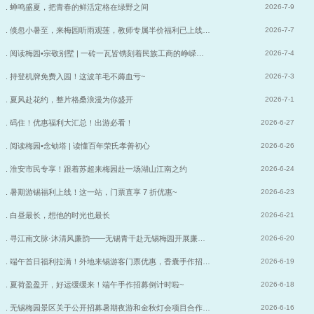
. 蝉鸣盛夏，把青春的鲜活定格在绿野之间
2026-7-9
. 倏忽小暑至，来梅园听雨观莲，教师专属半价福利已上线…
2026-7-7
. 阅读梅园•宗敬别墅 | 一砖一瓦皆镌刻着民族工商的峥嵘…
2026-7-4
. 持登机牌免费入园！这波羊毛不薅血亏~
2026-7-3
. 夏风赴花约，整片格桑浪漫为你盛开
2026-7-1
. 码住！优惠福利大汇总！出游必看！
2026-6-27
. 阅读梅园•念劬塔 | 读懂百年荣氏孝善初心
2026-6-26
. 淮安市民专享！跟着苏超来梅园赴一场湖山江南之约
2026-6-24
. 暑期游锡福利上线！这一站，门票直享 7 折优惠~
2026-6-23
. 白昼最长，想他的时光也最长
2026-6-21
. 寻江南文脉·沐清风廉韵——无锡青干赴无锡梅园开展廉…
2026-6-20
. 端午首日福利拉满！外地来锡游客门票优惠，香囊手作招…
2026-6-19
. 夏荷盈盈开，好运缓缓来！端午手作招募倒计时啦~
2026-6-18
. 无锡梅园景区关于公开招募暑期夜游和金秋灯会项目合作…
2026-6-16