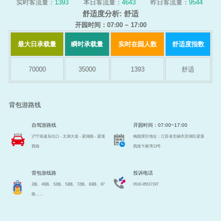
实时客流量：
1393
本日客流量：
4643
昨日客流量：
9544
舒适度分析:
舒适
开园时间：07:00 ~ 17:00
最大日承载量
瞬时承载量
实时在园人数
舒适度指数
70000
35000
1393
舒适
背包游路线
自驾游路线
开园时间：07:00~17:00
沪宁高速东出口 - 太湖大道 - 梁湖路 - 梁溪
梅园景区地址：江苏省无锡市滨湖区梁溪
西路
西路卞家湾13号
背包游线路
投诉电话
2路、40路、52路、53路、72路、83路、87
0510-85517197
路……