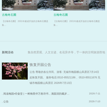
古梅奇石圃
古梅奇石圃
【古梅奇石圃】 2001年建成开放的古梅奇石圃是
【古梅奇石圃】 2001年建成开放的古梅奇石圃是
集…
集…
新闻活动
集自然景观、人文古迹、名花异卉等，于一体的注明旅游胜地
恢复开园公告
公告 尊敬的各位市民、游客: 无锡市梅园横山风景区7月14日
起恢复开园。 服务电话:0510-85521186 、0510-85511676 无
锡市梅园横山风景区 2026年7月13日
. 阅读梅园•经畬堂 | 一树梅香伴万卷诗书，满园清韵藏岁…
2026-7-11
. 公告
2026-7-10