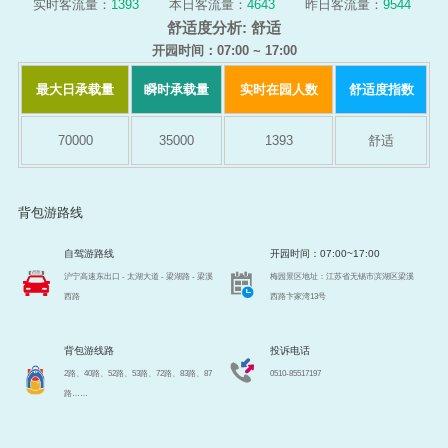
实时客流量：
1393
本日客流量：
4643
昨日客流量：
9544
舒适度分析:
舒适
开园时间：07:00 ~ 17:00
最大日承载量
瞬时承载量
实时在园人数
舒适度指数
70000
35000
1393
舒适
背包游路线
自驾游路线
开园时间：07:00~17:00
沪宁高速东出口 - 太湖大道 - 梁湖路 - 梁溪
梅园景区地址：江苏省无锡市滨湖区梁溪
西路
西路卞家湾13号
背包游线路
投诉电话
2路、40路、52路、53路、72路、83路、87
0510-85517197
路……