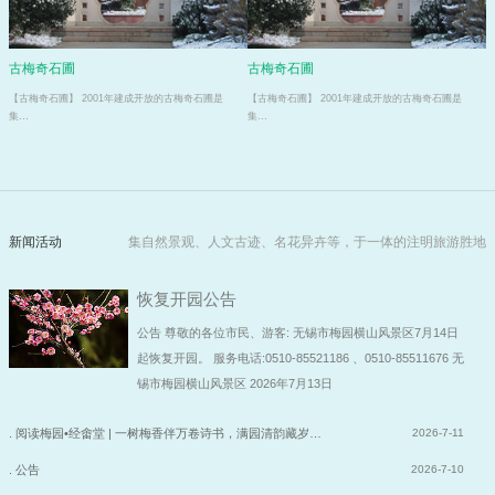
古梅奇石圃
古梅奇石圃
【古梅奇石圃】 2001年建成开放的古梅奇石圃是
【古梅奇石圃】 2001年建成开放的古梅奇石圃是
集…
集…
新闻活动
集自然景观、人文古迹、名花异卉等，于一体的注明旅游胜地
恢复开园公告
公告 尊敬的各位市民、游客: 无锡市梅园横山风景区7月14日
起恢复开园。 服务电话:0510-85521186 、0510-85511676 无
锡市梅园横山风景区 2026年7月13日
. 阅读梅园•经畬堂 | 一树梅香伴万卷诗书，满园清韵藏岁…
2026-7-11
. 公告
2026-7-10