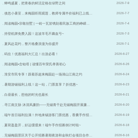
. 蝉鸣盛夏，把青春的鲜活定格在绿野之间
2026-7-9
. 倏忽小暑至，来梅园听雨观莲，教师专属半价福利已上线…
2026-7-7
. 阅读梅园•宗敬别墅 | 一砖一瓦皆镌刻着民族工商的峥嵘…
2026-7-4
. 持登机牌免费入园！这波羊毛不薅血亏~
2026-7-3
. 夏风赴花约，整片格桑浪漫为你盛开
2026-7-1
. 码住！优惠福利大汇总！出游必看！
2026-6-27
. 阅读梅园•念劬塔 | 读懂百年荣氏孝善初心
2026-6-26
. 淮安市民专享！跟着苏超来梅园赴一场湖山江南之约
2026-6-24
. 暑期游锡福利上线！这一站，门票直享 7 折优惠~
2026-6-23
. 白昼最长，想他的时光也最长
2026-6-21
. 寻江南文脉·沐清风廉韵——无锡青干赴无锡梅园开展廉…
2026-6-20
. 端午首日福利拉满！外地来锡游客门票优惠，香囊手作招…
2026-6-19
. 夏荷盈盈开，好运缓缓来！端午手作招募倒计时啦~
2026-6-18
. 无锡梅园景区关于公开招募暑期夜游和金秋灯会项目合作…
2026-6-16